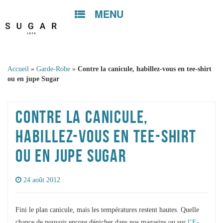
MENU
Skip to
content
Accueil
»
Garde-Robe
»
Contre la canicule, habillez-vous en tee-shirt
ou en jupe Sugar
CONTRE LA CANICULE,
HABILLEZ-VOUS EN TEE-SHIRT
OU EN JUPE SUGAR
24 août 2012
Fini le plan canicule, mais les températures restent hautes. Quelle
chance de pouvoir encore dénicher dans nos magasins ou sur
l’E-