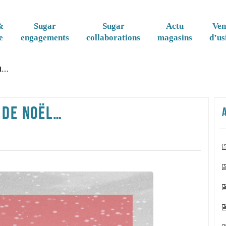
&
Sugar
Sugar
Actu
Ven
e
engagements
collaborations
magasins
d’us
ël…
 DE NOËL…