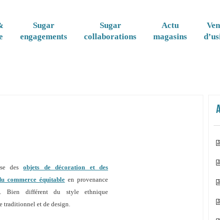
&
Sugar
Sugar
Actu
Ven
e
engagements
collaborations
magasins
d’us
fuse des
objets de décoration et des
du commerce équitable
en provenance
… Bien différent du style ethnique
 traditionnel et de design.