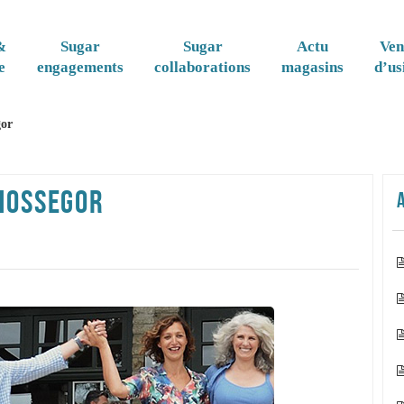
&
Sugar
Sugar
Actu
Ven
e
engagements
collaborations
magasins
d’us
gor
’HOSSEGOR