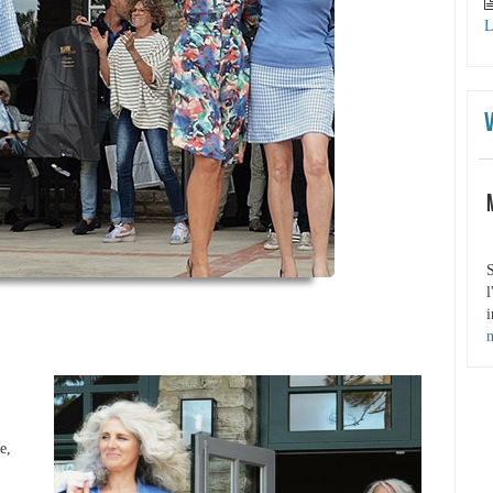
L
S
l
i
S
e,